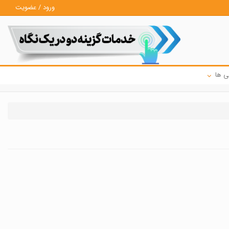
ورود / عضویت
ی ها