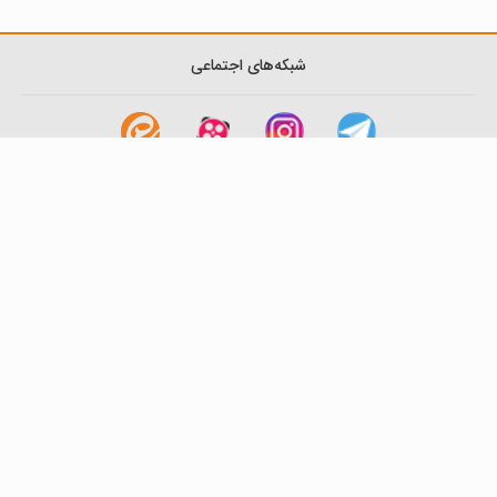
شبکه‌های اجتماعی
لینک های مفید
آشنایی با گزینه دو
سوالات متداول
نمایندگی ها
بانک سوال
اطلاعیه ها
تماس با ما
تهران-صندوق پستی
19395-6511
موسسه آموزشی فرهنگی گزینه دو