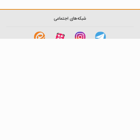
شبکه‌های اجتماعی
لینک های مفید
آشنایی با گزینه دو
سوالات متداول
نمایندگی ها
بانک سوال
اطلاعیه ها
تماس با ما
تهران-صندوق پستی
19395-6511
موسسه آموزشی فرهنگی گزینه دو