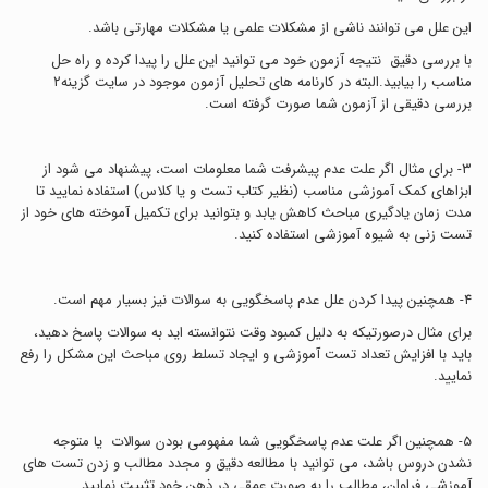
این علل می توانند ناشی از مشکلات علمی یا مشکلات مهارتی باشد.
با بررسی دقیق نتیجه آزمون خود می توانید این علل را پیدا کرده و راه حل
مناسب را بیابید.البته در کارنامه های تحلیل آزمون موجود در سایت گزینه٢
بررسی دقیقی از آزمون شما صورت گرفته است.
٣- برای مثال اگر علت عدم پیشرفت شما معلومات است، پیشنهاد می شود از
ابزاهای کمک آموزشی مناسب (نظیر کتاب تست و یا کلاس) استفاده نمایید تا
مدت زمان یادگیری مباحث کاهش یابد و بتوانید برای تکمیل آموخته های خود از
تست زنی به شیوه آموزشی استفاده کنید.
٤- همچنین پیدا کردن علل عدم پاسخگویی به سوالات نیز بسیار مهم است.
برای مثال درصورتيكه به دليل كمبود وقت نتوانسته ايد به سوالات پاسخ دهيد،
بايد با افزايش تعداد تست آموزشي و ايجاد تسلط روي مباحث اين مشكل را رفع
نماييد.
۵- همچنين اگر علت عدم پاسخگويي شما مفهومي بودن سوالات يا متوجه
نشدن دروس باشد، مي توانيد با مطالعه دقيق و مجدد مطالب و زدن تست هاي
آموزشي فراوان، مطالب را به صورت عمقي در ذهن خود تثبيت نماييد.