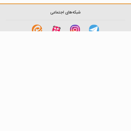
شبکه‌های اجتماعی
لینک های مفید
آشنایی با گزینه دو
سوالات متداول
نمایندگی ها
بانک سوال
اطلاعیه ها
تماس با ما
تهران-صندوق پستی
19395-6511
موسسه آموزشی فرهنگی گزینه دو
روابط عمومی :
22239392-021
تلفن پشتیبانی متمرکز:
79306000-021