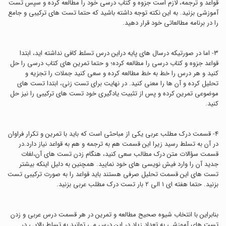
قواعد و ترجمه، لازم است جزوه و کتاب درسی خود را مطالعه کرده و سپس تست
آموزشی بزنید. به این نکته توجه داشته باشید که حتما تست های ترکیبی و جامع
را در برنامه مطالعاتی خود قرار دهید.
۳- اما در صورتیکه درسال های پایه دراین درس تسلط کافی نداشته اید، ابتدا
قواعد جزوه و کتاب درسی را مطالعه کرده؛ و حتما تمرین های کتاب درسی را حل
کنید و هر درس را خط به خط مطالعه کرده و سعی کنید جملات را تجزیه و
تحلیل کرده و آن ها را معنی کنید. در نهایت برای تست زنی، ابتدا تست های
موضوعی تمرین کرده و پس از تثبیت یادگیری خود تست های ترکیبی را نیز حل
کنید.
۴- قسمت درك مطلب عربي يكي از مباحثي است كه بايد با تمرين و تكرار فراوان
در آن به تسلط رسيد زيرا اين قسمت هم به ترجمه و هم به قواعد نياز دارد.در
قسمت سؤالات متن درک مطالب سعی کنید، هنگام زدن تست هاي آن،لغات
جدید آن را وارد فیش نویسی های خود نمایید. همچنين به دليل اينكه بيشتر
تست هاي اين قسمت تحليل صرفي هستند بايد قواعد را به صورت تركيبي تست
بزنيد. حتما هفته اي ١ الي ٢ بار تست درك مطلب عربي بزنيد.
بنابراین با انتخاب شیوه صحیح مطالعه و تمرین در هر قسمت درس عربی و زدن
تست های آموزشی به تعداد زیاد در این درس می توانید به تسلط بالایی در