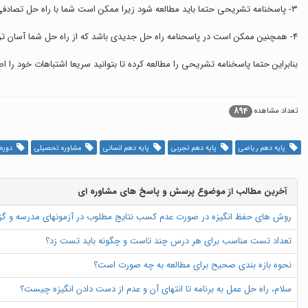
۳- پاسخنامه تشریحی حتما باید مطالعه شود زیرا ممکن است شما با راه حل تصادفی به جواب رسیده باشید و در این صورت می توانید این مسئله را متوجه شده و در تمرین های بعدی جلوی آن را بگیرید.
۴- همچنین ممکن است در پاسحنامه راه حل جدیدی باشد که از راه حل شما آسان تر بوده و شما می توانید این راه حل را وارد خلاصه نویسی های خود کرده و با تکرار آن در تمرین های دیگر آن را فرا بگیرید.
بنابراین حتما پاسخنامه تشریحی را مطالعه کرده تا بتوانید سریعا اشتباهات خود را اص
894
تعداد مشاهده
پایه دهم ریاضی
پایه دهم تجربی
پایه دهم انسانی
مشاوره تحصیلی
دوره 
آخرین مطالب از موضوع پرسش و پاسخ های مشاوره ای
روش های حفظ انگیزه در صورت عدم کسب نتایج مطلوب در آزمونهای مدرسه و گ
تعداد تست مناسب برای هر درس چند تاست و چگونه باید تست زد؟
نحوه بازه بندی صحیح برای مطالعه به چه صورت است؟
سلام، راه حل عمل به برنامه تا انتهای آن و عدم از دست دادن انگیزه چیست؟