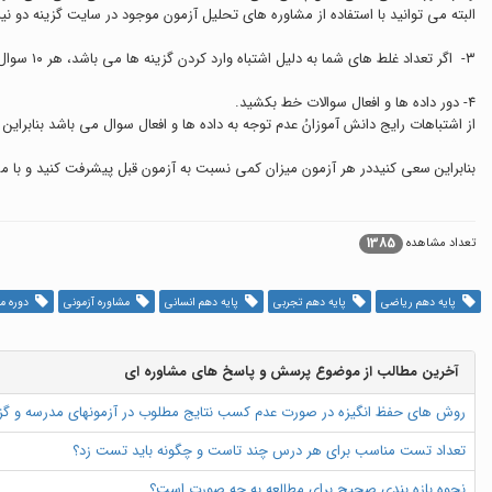
البته می توانید با استفاده از مشاوره های تحلیل آزمون موجود در سایت گزینه دو نی
۳- اگر تعداد غلط های شما به دلیل اشتباه وارد کردن گزینه ها می باشد، هر ١٠ سوال،شماره سوال و گزینه های وارد شده را کنترل کرده تا میزان خطای شما به حداقل برسد.
۴- دور داده ها و افعال سوالات خط بکشید.
از اشتباهات رایج دانش آموزانُ عدم توجه به داده ها و افعال سوال می باشد بنابراین
بنابراین سعی کنیددر هر آزمون میزان کمی نسبت به آزمون قبل پیشرفت کنید و با
1385
تعداد مشاهده
پایه دهم ریاضی
پایه دهم تجربی
پایه دهم انسانی
مشاوره آزمونی
دوره مط
آخرین مطالب از موضوع پرسش و پاسخ های مشاوره ای
روش های حفظ انگیزه در صورت عدم کسب نتایج مطلوب در آزمونهای مدرسه و گ
تعداد تست مناسب برای هر درس چند تاست و چگونه باید تست زد؟
نحوه بازه بندی صحیح برای مطالعه به چه صورت است؟