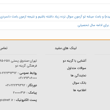
ه) و باعث میشه تو آزمون سوال نزده زیاد داشته باشیم و نتیجه ازمون باعث دلسردی و
ی برای ادامه سال تحصیلی
لینک های مفید
تماس ب
آشنایی با گزینه دو
تهران-صندوق پستی
95-6511
فرهنگی گزینه دو
سوالات متداول
روابط عمومی :
22239392-021
نمایندگی ها
79306000-021
بانک سوال
دورنگار :
22239392-021
اطلاعیه ها
پیامک :
20000316
پست الکترونیک :
info@gozine2.ir