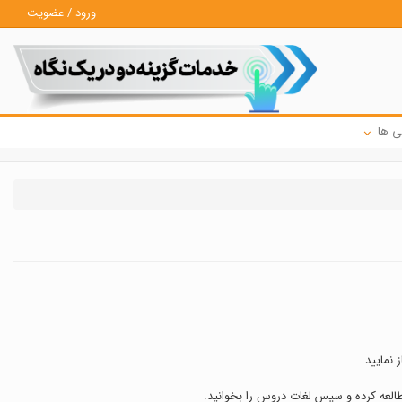
ورود / عضویت
ی ها