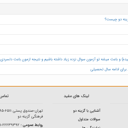
زینه دو چیست؟
ه) و باعث میشه تو آزمون سوال نزده زیاد داشته باشیم و نتیجه ازمون باعث دلسردی و
ی برای ادامه سال تحصیلی
لینک های مفید
تماس ب
آشنایی با گزینه دو
تهران-صندوق پستی
95-6511
فرهنگی گزینه دو
سوالات متداول
روابط عمومی :
22239392-021
نمایندگی ها