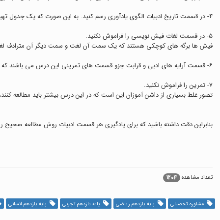
٤- در قسمت تاریخ ادبیات الگوی یادآوری رسم کنید. به این صورت که یک جدول تهیه کنید که شامل نام شاعر و نویسنده، قرن، آثار و.... باشد و نکات مربوط به هر شاعر یا نویسنده ای را وارد آن نمایید.
٥- در قسمت لغات فیش نویسی را فراموش نکنید.
فیش ها برگه های کوچکی هستند که یک سمت آن لغت و سمت دیگر آن مترادف لغت ی
٦- قسمت آرایه های ادبی و قرابت جزو قسمت های تمرینی این درس می باشند که برای یادگیری نیاز به تمرین و تست فراوان دارند. سعی کنید از این مباحث تست های ترکیبی زیادی حل کنید.
٧- تمرین را فراموش نکنید.
تصور غلط بسیاری از داشن آموزان این است که در این درس بیشتر باید مطالعه کنند، 
بنابراین دقت داشته باشید که برای یادگیری هر قسمت ادبیات روش مطالعه صحیح را 
1204
تعداد مشاهده
مشاوره تحصیلی
پایه یازدهم ریاضی
پایه یازدهم تجربی
پایه یازدهم انسانی