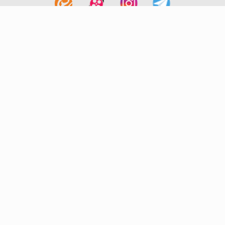
لینک های مفید
آشنایی با گزینه دو
سوالات متداول
نمایندگی ها
بانک سوال
اطلاعیه ها
تماس با ما
تهران-صندوق پستی
19395-6511
موسسه آموزشی فرهنگی گزینه دو
روابط عمومی :
22239392-021
تلفن پشتیبانی متمرکز:
79306000-021
دورنگار :
22239392-021
پیامک :
20000316
پست الکترونیک :
info@gozine2.ir