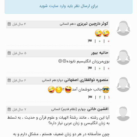
برای ارسال نظر باید
وارد سایت
شوید
کوثر دارچین تبریزی
دهم انسانی
4 سال قبل
|
0
|
0
حانیه بیور
5 سال قبل
بوی‌من‌زبان انگلیسیم‌ نابوده😣😣
|
0
|
0
منصوره ذوالفقاری اصفهانی
دوازدهم انسانی
6 سال قبل
جالب خوشمان آمد
2
|
2
|
1
افشین خانی
چهارم (نظام قدیم) انسانی
7 سال قبل
آیا این رشته ، مانند رشتهٔ الهیات و علوم قرآن و حدیث ، به تسلط
به زبان انگلیسی و زبان عربی نیاز داره؟
چون متأسفانه در هر دو زبان ضعیف هستم ، مشکل دارم و به