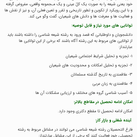
خود يعني شيعه را به صورت يک کلّ عيني و يک مـجموعه واقعي، مفروض گرفته
و با اين رويکرد از تکوين و تطور تاريخي و تقرر و تعين فعلي آن، و نيز از نقش ها
و فعاليت ها و معرفت ها و دانش هاي شيعيان، گفت وگو مي کند.
توانایی های مورد نیاز و قابل توصیه:
دانشجویان و داوطلبانی که قصد ورود به رشته شیعه شناسی را داشته باشند باید
از توانایی های مربوط به این رشته آگاه باشند که برخی از این توانایی ها
عبارتنداز:
1- تجزیه و تحلیل شرایط اجتماعی شیعیان
2- تجزیه و تحلیل امکانات و محدودیت های شیعیان
3- علاقمندی به تاریخ گذشته مسلمانان
4- علاقمندی به زبان عربی
5- آسیب شناسی گروه های مختلف و ارزیابی مشکلات آن ها
امکان ادامه تحصیل در مقاطع بالاتر:
امکان ادامه تحصیل تا مقطع دکتری وجود دارد.
آینده شغلی و بازار کار:
فارغ التحصیلان رشته شیعه شناسی می توانند در مشاغل مربوط به رشته
تحصیلی خود فعالیت کنند که برخی از این مشاغل عبارتنداز: