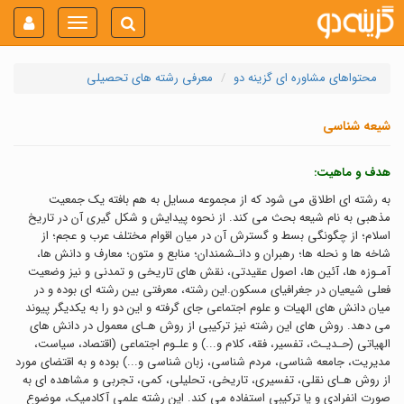
Toggle
navigation
محتواهای مشاوره ای گزینه دو
معرفی رشته های تحصیلی
شیعه شناسی
هدف و ماهیت:
به رشته اي اطلاق مي شود که از مجموعه مسايل به هم بافته يک جمعيت
مذهبي به نام شيعه بحث مي کند. از نحوه پيدايش و شکل گيري آن در تاريخ
اسلام؛ از چگونگي بسط و گسترش آن در ميان اقوام مختلف عرب و عجم؛ از
شاخه ها و نحله ها؛ رهبران و دانـشمندان؛ منابع و متون؛ معارف و دانش ها،
آمـوزه ها، آئين ها، اصول عقيدتي، نقش هاي تاريخي و تمدني و نيز وضعيت
فعلي شيعيان در جغرافياي مسکون.اين رشته، معرفتي بين رشته اي بوده و در
ميان دانش هاي الهيات و علوم اجتماعي جاي گرفته و اين دو را به يکديگر پيوند
مي دهد. روش هاي اين رشته نيز ترکيبي از روش هـاي معمول در دانش هاي
الهياتي (حـديـث، تفسير، فقه، کلام و...) و علـوم اجتماعي (اقتصاد، سياست،
مديريت، جامعه شناسي، مردم شناسي، زبان شناسي و...) بوده و به اقتضاي مورد
از روش هـاي نقلي، تفسيري، تاريخي، تحليلي، کمي، تجربي و مشاهده اي به
صورت انفرادي و يا ترکيبي استفاده مي کند. اين رشته علمي آکادميک، موضوع