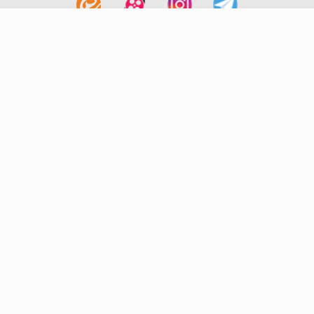
لینک های مفید
آشنایی با گزینه دو
سوالات متداول
نمایندگی ها
بانک سوال
اطلاعیه ها
تماس با ما
تهران-صندوق پستی
19395-6511
موسسه آموزشی فرهنگی گزینه دو
روابط عمومی :
22239392-021
تلفن پشتیبانی متمرکز:
79306000-021
دورنگار :
22239392-021
پیامک :
20000316
پست الکترونیک :
info@gozine2.ir