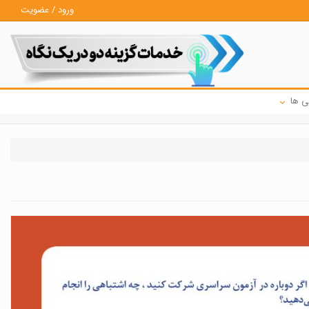
ورود / عضویت
ی ها