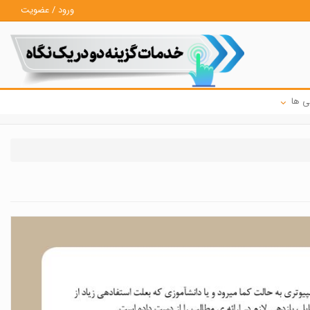
ورود / عضویت
ی ها