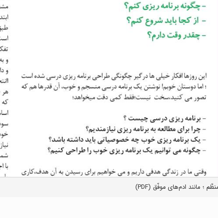
م ؛ مانند ادم‌های موفّق (PDF)