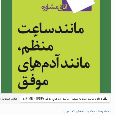
مانند ساعت منظّ
دانلود مانند ساعت منظّم ؛ مانند ادم‌های موفّق (PDF) - 1.14 MB
محمّدرضا محمّدی - مشاور تحصیلی