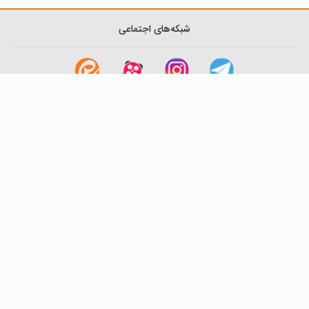
شبکه‌های اجتماعی
لینک های مفید
آشنایی با گزینه دو
سوالات متداول
نمایندگی ها
بانک سوال
اطلاعیه ها
تماس با ما
تهران-صندوق پستی
19395-6511
موسسه آموزشی فرهنگی گزینه دو
روابط عمومی :
22239392-021
تلفن پشتیبانی متمرکز:
79306000-021