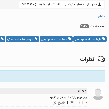
دانلود گزینه جوان - آنونس تبلیغات گام اول 5 (فیلم) - 4.99 MB
مشاور
4030
تعداد مشاهده
داوطلب نظام قدیم ریاضی
داوطلب نظام قدیم تجربی
داوطلب نظام قدیم انسانی
آ
نظرات
مهمان
چجوری باید دانلودشون کنیم؟
0
|
1
|
|
پاسخ (1)