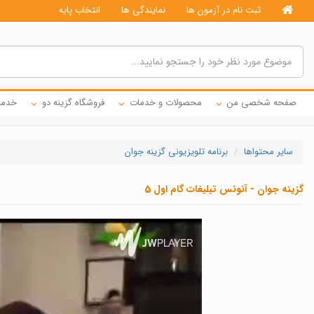
ثبت نام در آزمون ها
نمایندگی ها
انتخاب پایه
صفحه شخصی من
محصولات و خدمات
فروشگاه گزینه دو
خدما
سایر محتواها
برنامه تلویزیونی گزینه جوان
گزینه جوان - آنونس تبلیغات گام اول 5